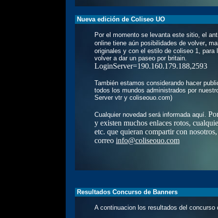
Nueva edición de Coliseo UO
Por el momento se levanta este sitio, el ant
,
online tiene aún posibilidades de volver
man
originales y con el estilo de coliseo 1, para
volver a dar un paseo por britain.
LoginServer=190.160.179.188,2593
También estamos considerando hacer public
todos los mundos administrados por nuestro
Server vtr y coliseouo.com)
Por
Cualquier novedad será informada aquí.
y existen muchos enlaces rotos, cualqui
etc. que quieran compartir con nosotros,
correo
info@coliseouo.com
Resultados Concurso de Banners
A continuacion los resultados del concurso