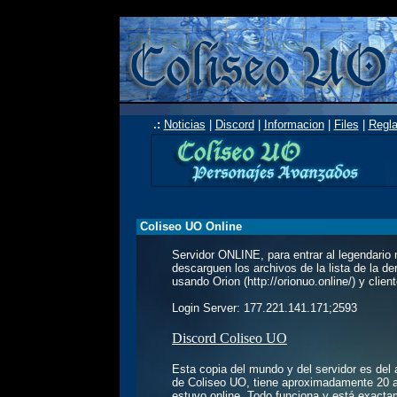
.:
Noticias
|
Discord
|
Informacion
|
Files
|
Regl
Coliseo UO Online
Servidor ONLINE, para entrar al legendari
descarguen los archivos de la lista de la de
usando Orion (http://orionuo.online/) y clien
Login Server: 177.221.141.171;2593
Discord Coliseo UO
Esta copia del mundo y del servidor es del
de Coliseo UO, tiene aproximadamente 20 a
estuvo online. Todo funciona y está exacta