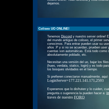
dejamos.
Coliseo UO ONLINE!
Tenemos
Discord
y nuestro server online!
del mundo antiguo de coliseo, el primer ser
conocimos. Para entrar pueden usar su use
años :P y si no se acuerdan, prueben user 
cuentas son automáticas
. Está todo como 
absolutamente poblado, etc.
Necesitan una versión del uo, bajar los fil
(hues, verdata, statics, login) y es todo par
los bosques olvidados en el tiempo.
Si prefieren conectarse manualmente, aquí 
LoginServer=177.221.141.171,2593
Esperamos que lo disfruten y lo cuiden, cua
i
pregunta o sugerencia la pueden hacer a:
traves de nuestro
FORO